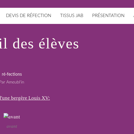
DEVIS DE RÉFECTION
TISSUS JAB
PRÉSENTATION
il des élèves
ré-fections
Par Ameubl'in
d'une bergère Louis XV:
avant