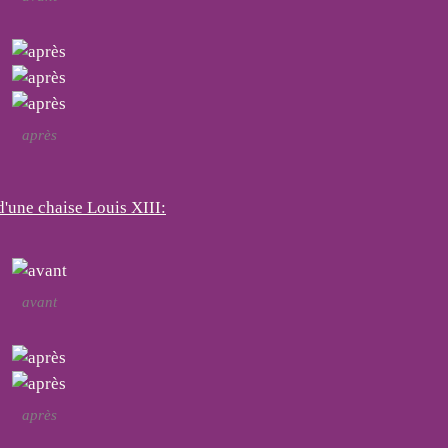
après
'une chaise Louis XIII:
avant
après