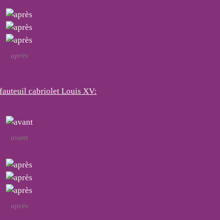
après
fauteuil cabriolet Louis XV:
avant
après